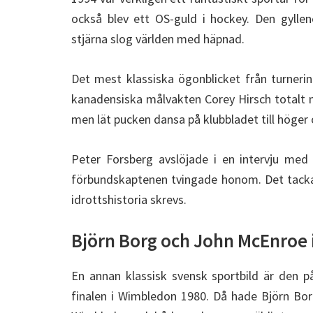
också blev ett OS-guld i hockey. Den gyll
stjärna slog världen med häpnad.
Det mest klassiska ögonblicket från turneri
kanadensiska målvakten Corey Hirsch totalt me
men lät pucken dansa på klubbladet till höger 
Peter Forsberg avslöjade i en intervju me
förbundskaptenen tvingade honom. Det tackar 
idrottshistoria skrevs.
Björn Borg och John McEnroe 
En annan klassisk svensk sportbild är den 
finalen i Wimbledon 1980. Då hade Björn Borg