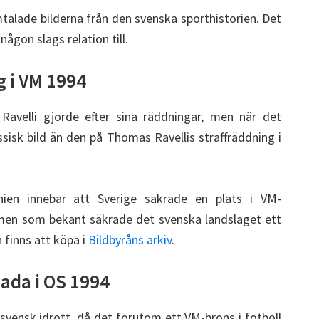
talade bilderna från den svenska sporthistorien. Det
någon slags relation till.
g i VM 1994
elli gjorde efter sina räddningar, men när det
ssisk bild än den på Thomas Ravellis straffräddning i
ien innebar att Sverige säkrade en plats i VM-
t, men som bekant säkrade det svenska landslaget ett
 finns att köpa i
Bildbyråns arkiv
.
nada i OS 1994
 svensk idrott, då det förutom ett VM-brons i fotboll