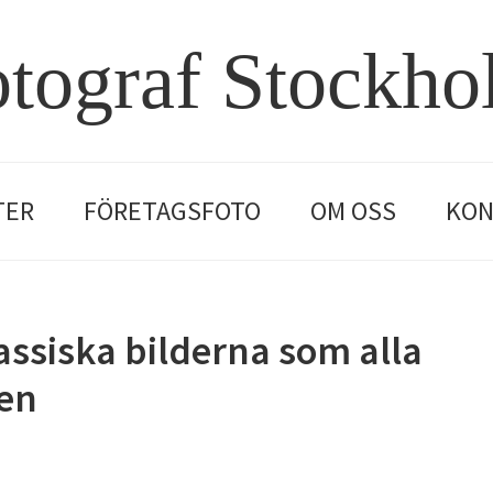
tograf Stockh
TER
FÖRETAGSFOTO
OM OSS
KON
assiska bilderna som alla
den