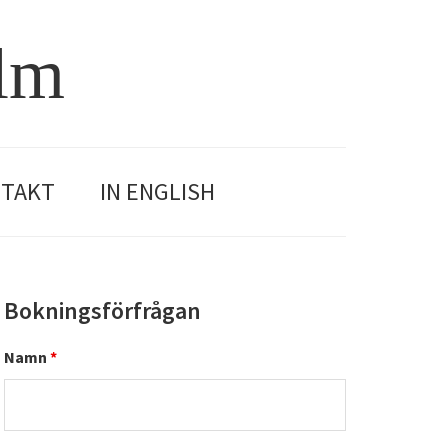
olm
TAKT
IN ENGLISH
Primärt
Bokningsförfrågan
sidofält
Namn
*