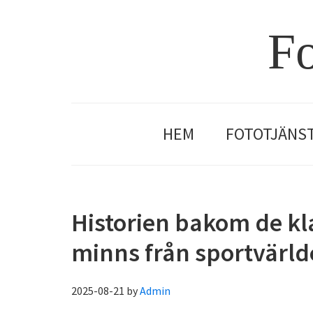
Hoppa
Hoppa
Hoppa
Hoppa
till
till
till
till
Fo
huvudnavigering
huvudinnehåll
det
sidfot
primära
sidofältet
HEM
FOTOTJÄNS
Historien bakom de kl
minns från sportvärl
2025-08-21
by
Admin