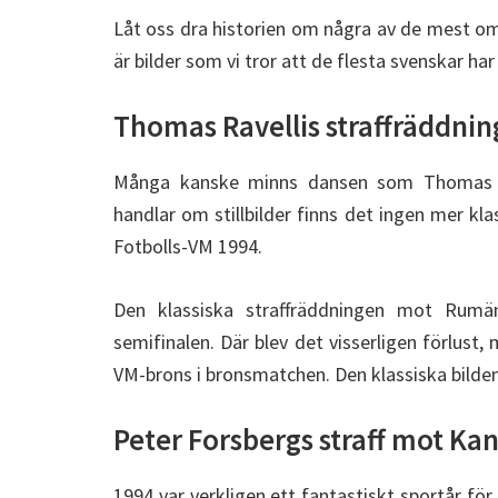
Låt oss dra historien om några av de mest om
är bilder som vi tror att de flesta svenskar har 
Thomas Ravellis straffräddnin
Många kanske minns dansen som Thomas Rav
handlar om stillbilder finns det ingen mer kla
Fotbolls-VM 1994.
Den klassiska straffräddningen mot Rumän
semifinalen. Där blev det visserligen förlus
VM-brons i bronsmatchen. Den klassiska bilden
Peter Forsbergs straff mot Ka
1994 var verkligen ett fantastiskt sportår för