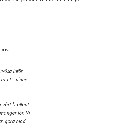
rvösa inför
 är ett minne
 vårt bröllop!
imanger för. Ni
och göra med.