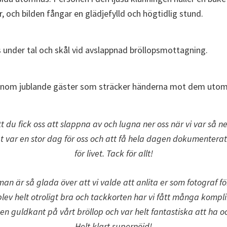
tt du fick oss att slappna av och lugna ner oss när vi var så ne
et var en stor dag för oss och att få hela dagen dokumenterat
för livet. Tack för allt!
an är så glada över att vi valde att anlita er som fotograf för
blev helt otroligt bra och tackkorten har vi fått många kompl
gen guldkant på vårt bröllop och var helt fantastiska att ha 
Helt klart supernöjd!