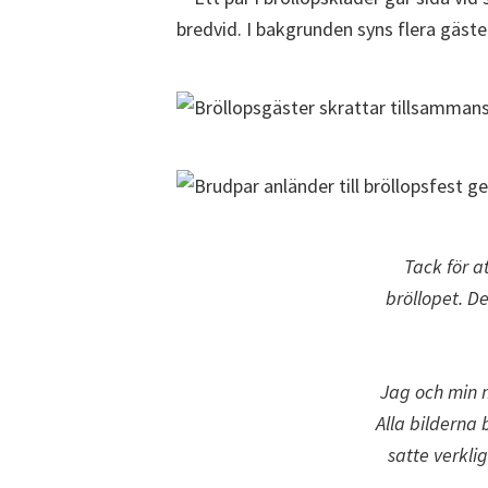
Tack för a
bröllopet. D
Jag och min m
Alla bilderna 
satte verkli