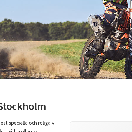
 Stockholm
st speciella och roliga vi
til vid bröllop är