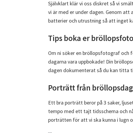
Självklart klär vi oss diskret så vi s
vi är med er under dagen. Genom att anl
batterier och utrustning så att inget ka
Tips boka er bröllopsfot
Om ni söker en bröllopsfotograf och f
dagarna vara uppbokade! Din bröllopsda
dagen dokumenterat så du kan titta till
Porträtt från bröllopsda
Ett bra porträtt beror på 3 saker, ljus
tempo med ett tajt tidsschema och någo
porträtten för att vi ska kunna i lugn o