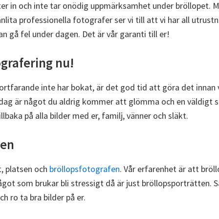
mälter in och inte tar onödig uppmärksamhet under bröllopet. M
ita professionella fotografer ser vi till att vi har all utru
n gå fel under dagen. Det är vår garanti till er!
ografering nu!
ortfarande inte har bokat, är det god tid att göra det innan
g är något du aldrig kommer att glömma och en väldigt speciel
baka på alla bilder med er, familj, vänner och släkt.
gen
et, platsen och
bröllopsfotografen
. Vår erfarenhet är att br
t som brukar bli stressigt då är just bröllopsporträtten. Så
ch ro ta bra bilder på er.