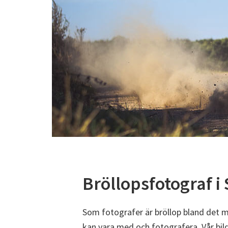
Bröllopsfotograf i
Som fotografer är bröllop bland det me
kan vara med och fotografera. Vår bilds