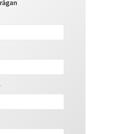
frågan
*