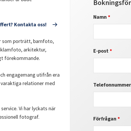
Bokningsför
Namn
*
offert? Kontakta oss!
r som porträtt, barnfoto,
eklamfoto, arkitektur,
E-post
*
nligt förekommande.
och engagemang utifrån era
 varaktiga relationer med
Telefonnumme
service. Vi har lyckats när
essionell fotograf.
Förfrågan
*