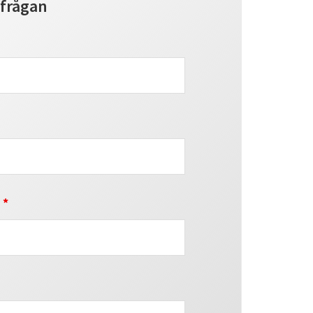
frågan
r
*