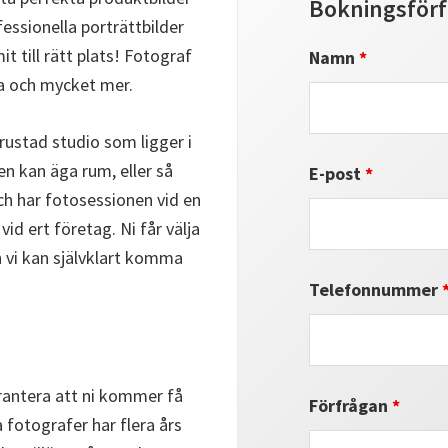
Bokningsför
fessionella porträttbilder
it till rätt plats! Fotograf
Namn
*
ta och mycket mer.
ustad studio som ligger i
n kan äga rum, eller så
E-post
*
och har fotosessionen vid en
id ert företag. Ni får välja
 vi kan självklart komma
Telefonnummer
garantera att ni kommer få
Förfrågan
*
 fotografer har flera års