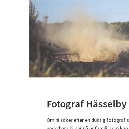
Fotograf Hässelby
Om ni söker efter en duktig fotograf 
underbara bilder på er familj, som kan